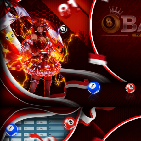
44
Hidung Bel
Meja - Arj
45
Udang ke
46
Langit
47
Tanah
48
Gula
49
Obat
50
Ahli Nuju
51
Air Gripe
52
Air Panas
53
Alat Tulis