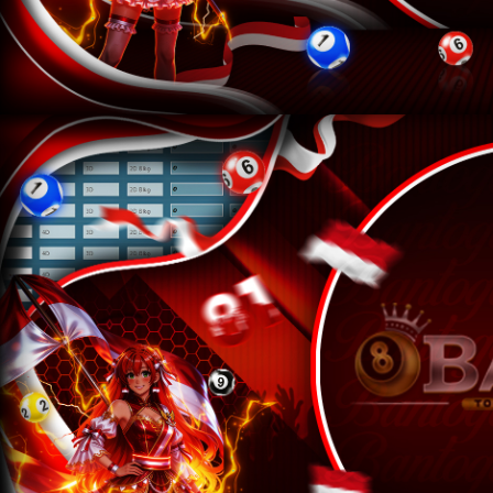
115
Tepung
116
Bayi Minu
117
Becak
118
Tenun Puc
119
Tentara
120
Bedak
121
Tentara
122
Tengok Or
123
Tengok Or
124
Tempat Ti
125
Tempat R
126
Beli Ikan 