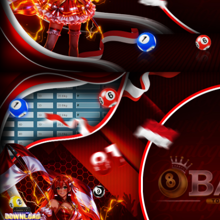
127
Tembakau
128
Beli Kain
129
Belinjo
130
Benang
131
Telepon
132
Teklek
133
Teh Obat
134
Tebu
135
Tas Uang
136
Bendera
137
Tas tanga
138
Tas Ravia