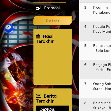
Promosi
3
Kwan Im -
Kangkung 
Daftar
4
Kepala Ra
Kayu Manis
Hasil
Terakhir
5
Penasehat
ANKORWATMOR
- Bola La
2687
HISO 06
4721
6
Penjaga Pi
- Keris - 
HISO 18
7512
SUZUYA EVE
7
Orang Sak
1768
Surat - N
Berita
Terakhir
8
Pelacur Ke
Srikaya - 
JADWAL