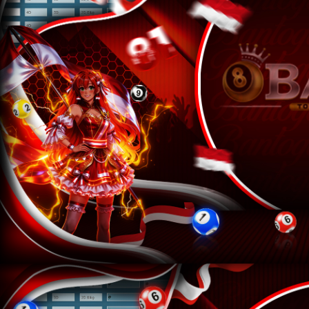
54
Ambil Air
55
Ambil Da
56
Anak Kam
57
Anak Kunc
58
Anak Naik
59
Angkat Ba
60
Weker
61
Wat Siam
62
Wanita Pu
63
Ubi
64
Tusuk Gigi
65
Tupai