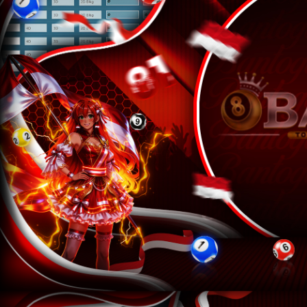
66
Anjing
67
Anjing
68
Tuli
69
Anjing Ber
70
Tukar Cinc
71
Anjing Me
72
Tukang Pu
73
Truk Milite
74
Truk Bara
75
Antar May
76
Anting-an
77
Api