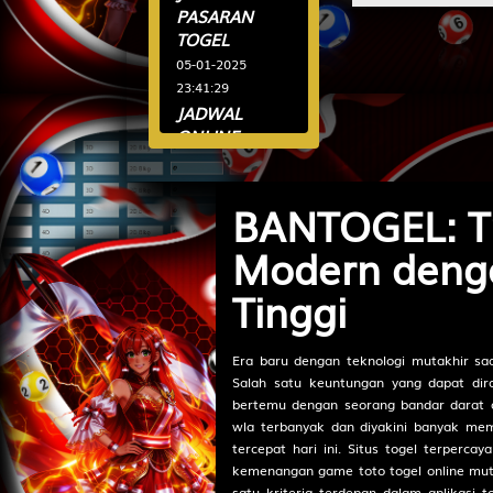
PASARAN
TOGEL
9
Istri Sejati
05-01-2025
Mobil - Se
23:41:29
JADWAL
10
Peti Mati 
ONLINE
Arjuna da
OFFLINE
BANK
BANTOGEL: Tr
05-01-2025
11
Raja - Nag
23:40:55
Samiaji
Modern deng
Tinggi
12
Wanita Can
Bubuk - O
Era baru dengan teknologi mutakhir sa
Salah satu keuntungan yang dapat dir
13
Ahli Nujum
bertemu dengan seorang bandar darat a
Abiyasa
wla terbanyak dan diyakini banyak me
tercepat hari ini. Situs togel terperc
14
Orang Buta
kemenangan game toto togel online mutl
Destarata
satu kriteria terdepan dalam aplikasi