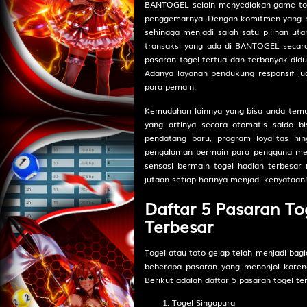
BANTOGEL selain menyediakan game toge
Sabuk - W
penggemarnya. Dengan komitmen yang me
sehingga menjadi salah satu pilihan u
transaksi yang ada di BANTOGEL seca
21
Jejaka Tua
pasaran togel tertua dan terbanyak didu
Lesmana 
Adanya layanan pendukung responsif j
para pemain.
22
Janda Muda
Kemudahan lainnya yang bisa anda temu
Grendel -
yang artinya secara otomatis saldo b
pendatang baru, program loyalitas h
pengalaman bermain para pengguna men
23
Berandal - 
sensasi bermain togel hadiah terbes
Citraksa
jutaan setiap harinya menjadi kenyataan!
Daftar 5 Pasaran To
24
Pengembar
- Tas - Ra
Terbesar
Togel atau toto gelap telah menjadi bagi
25
Nenek Moy
beberapa pasaran yang menonjol karena
Sikat - T
Berikut adalah daftar 5 pasaran togel t
Togel Singapura